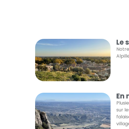
Le 
Notre
Alpill
En 
Plusi
sur l
falai
villag