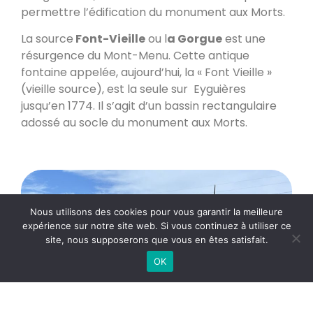
permettre l’édification du monument aux Morts.
La source
Font-Vieille
ou l
a Gorgue
est une
résurgence du Mont-Menu. Cette antique
fontaine appelée, aujourd’hui, la « Font Vieille »
(vieille source), est la seule sur Eyguières
jusqu’en 1774. Il s’agit d’un bassin rectangulaire
adossé au socle du monument aux Morts.
Nous utilisons des cookies pour vous garantir la meilleure
expérience sur notre site web. Si vous continuez à utiliser ce
site, nous supposerons que vous en êtes satisfait.
OK