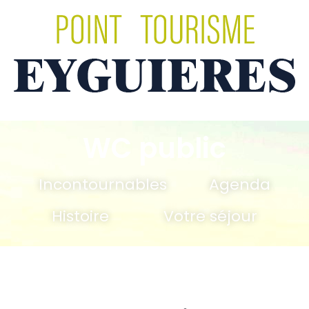
WC public
Incontournables
Agenda
Histoire
Votre séjour